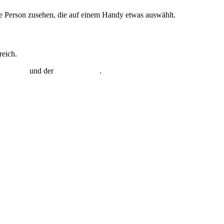
reich.
lk GmbH
und der
docuteam AG
.