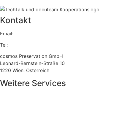
Kontakt
Email:
support@cosmos-preservation.at
Tel:
+43 (1) 402 35 96 – 0
cosmos Preservation GmbH
Leonard-Bernstein-Straße 10
1220 Wien, Österreich
Weitere Services
TechTalk E-Akte
Agile Tour Vienna
DC Spaces
sm@rt election